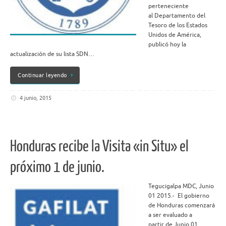
perteneciente
al Departamento del
Tesoro de los Estados
Unidos de América,
publicó hoy la
actualización de su lista SDN…
Continuar leyendo
4 junio, 2015
Honduras recibe la Visita «in Situ» el
próximo 1 de junio.
Tegucigalpa MDC, Junio
01 2015.- El gobierno
de Honduras comenzará
a ser evaluado a
partir de Junio 01