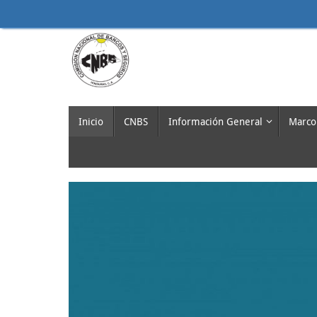
Saltar
al
contenido
Saltar
Inicio
CNBS
Información General
Marco
al
contenido