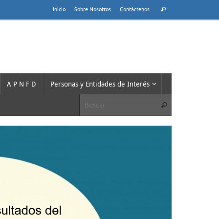
Búsqueda
Inicio
Sobre Nosotros
Contáctenos
Buscar
para:
A P N F D
Personas y Entidades de Interés
Búsqueda para:
Buscar