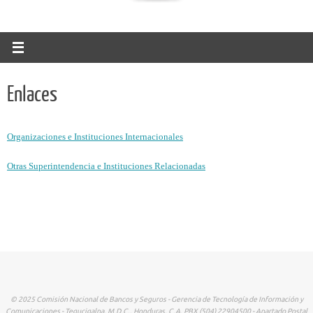
Enlaces
Organizaciones e Instituciones Internacionales
Otras Superintendencia e Instituciones Relacionadas
© 2025 Comisión Nacional de Bancos y Seguros - Gerencia de Tecnología de Información y
Comunicaciones - Tegucigalpa, M.D.C., Honduras, C.A. PBX (504) 22904500 - Apartado Postal