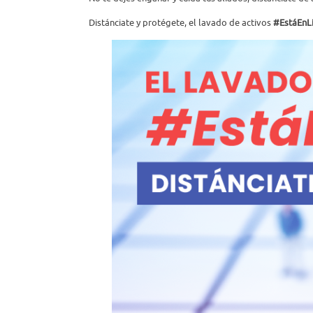
Distánciate y protégete, el lavado de activos
#EstáEnLí