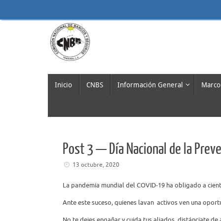
Saltar
al
contenido
Saltar
Inicio
CNBS
Información General
Marco
al
contenido
Post 3 — Día Nacional de la Prev
13 octubre, 2020
La pandemia mundial del COVID-19 ha obligado a cien
Ante este suceso, quienes lavan activos ven una
oportu
No te dejes engañar y cuida tus aliados, distánciate de