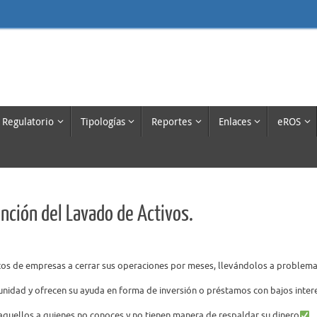
 Regulatorio
Tipologías
Reportes
Enlaces
eROS
ención del Lavado de Activos.
tos
de empresas a cerrar sus operaciones por meses,
llevándolos a problema
nidad y ofrecen su ayuda en forma de inversión o
préstamos con bajos inter
aquellos a quienes no conoces y no tienen manera de
respaldar su dinero
.