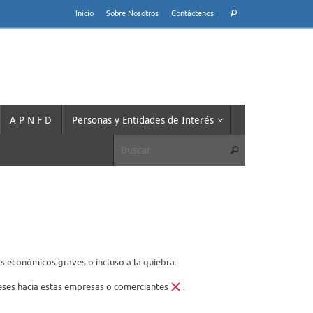
Búsqueda
Inicio
Sobre Nosotros
Contáctenos
Buscar
para:
A P N F D
Personas y Entidades de Interés
Búsqueda para:
Buscar
s económicos graves o incluso a la
quiebra.
eses hacia estas empresas o
comerciantes
.