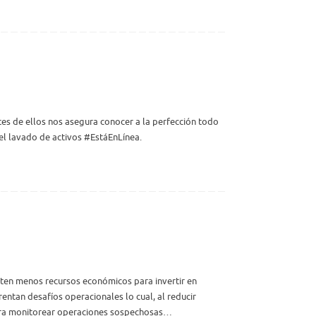
ntes de ellos nos asegura conocer a la perfección todo
, el lavado de activos #EstáEnLínea. ​
isten menos recursos económicos para invertir en
ntan desafíos operacionales lo cual, al reducir
 para monitorear operaciones sospechosas…