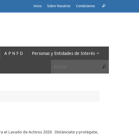
Búsqueda
Inicio
Sobre Nosotros
Contáctenos
Buscar
para:
A P N F D
Personas y Entidades de Interés
Búsqueda para:
Buscar
a el Lavado de Activos 2020. ​ ​Distánciate y protégete,