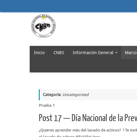
Saltar
al
contenido
Saltar
Inicio
CNBS
Información General
Marco
al
contenido
Categoría:
Uncategorized
Prueba 1
Post 17 — Día Nacional de la Pre
¿Quieres aprender más del lavado de activos? ​ ​? Te inv
el lavado de activos #EstáEnLínea. ​